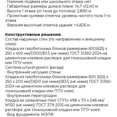
· Наличие подвала или цокольного этажа: нет
· Габаритные размеры дома в плане: 14,7 х12,40 м
· Высота 1 этажа (от пола до потолка): 2,890 м
· Проектная нулевая отметка: уровень чистого пола 1-го
этажа
· Верхняя высотная отметка здания: +4,826 м
Конструктивные решения:
Состав наружных стен (по направлению к внешнему
слою):
Кладка из газобетонных блоков размерами 600(625) х
250 х 400 мм/D300/В1.5 (не ниже) ГОСТ 31360-2024 на
цементном клеевом растворе для тонкошовной кладки
или ППУ-клее;
Система штукатурного фасада
· Внутренние несущие стены:
Кладка из газобетонных блоков размерами 600 (625) х
250 х 200 мм/D600 (не ниже)/В3.5 (не ниже) ГОСТ 31360-
2024 на цементном клеевом растворе для
тонкошовной кладки или ППУ-клее;
· Внутренние перегородки:
Кладка из силикатных плит СППо 498 х 70 х 248 мм/
М150 (не ниже)/ ГОСТ 379-2015 на цементном клеевом
растворе для тонкошовной кладки или ППУ-клее;
· Вид фундамента: МЗЛФ