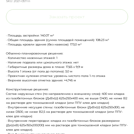
SKU:
2021-057гп
Заказать проект
· Площадь застройки: 140.07 м²
· Общая площадь здания (сумма площадей помещений): 108.23 м²
· Площадь кровли здания (без навесов): 173,0 м²
Объемно-планировочные решения:
· Количество наземных этажей: 1
· Наличие подвала или цокольного этажа: нет
· Габаритные размеры дома в плане: 17,65 х 9,9 м
· Высота 1 этажа (от пола до потолка): 3,0 м
· Проектная нулевая отметка: уровень чистого пола 1-го этажа
· Верхняя высотная отметка здания: +4,745 м
Конструктивные решения:
Состав наружных стен (по направлению к внешнему слою): 400 мм кладка
из газобетонных блоков (ДхВхШ) 625х250х400 мм, не выше D400, не ниже В2
на растворе для тонкошовной кладки (или ППУ-клее для кладки)
· Внутренние несущие стены: газобетонные блоки (ДхВхШ) 625х250х300, не
ниже D500, не ниже В2,5 на растворе для тонкошовной кладки (или ППУ-
клее для кладки)
· Внутренние перегородки: кладка из газобетонных блоков размерами
(ДхШхВ) 625х150х200(100) мм на растворе для тонкошовной кладки (или ППУ-
клее для кладки).