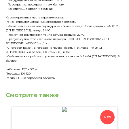
· Вид фундамента: монолитная плита
· Перекрытие: по деревянным балкам
· Конструкция кровли: скатная
Характеристики места строительства:
Район строительства: Нижегородская область
• Расчетная зимняя температура наиболее холодной пятидневки, об. 0,92
(СП 131.13330.2012): минус 24 °С
• Расчетная внутренняя температура воздуха: 22 °С
• Градусо-сутки отопительного периода, ГСОП (СП 131.13330.2012 и СП
50.13330.2012): 4500 °С*сут/год
• Снеговой район, снеговая нагрузка (карты Приложения Ж СП
20.13330.2016): 3-й район, 150 кгс/м2 (1,5 кПа)
• Сейсмичность района строительства по шкале MSK-64 (СП 14.13330.2018): 6
баллов
"
габариты: 17,7 х 9,9 м
Площадь: 101-120
Регион: Нижегородская область
Смотрите также
New