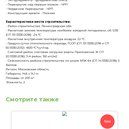
- Тип фундамента - фундаментная плита
- Перекрытие над первым этажом - ЧРП
- Чердачное перекрытие - ЧРП
- Конструкция кровли - Плоская
Характеристики места строительства:
- Район строительства: Ленинградская обл.
- Расчетная зимняя температура наиболее холодной пятидневки, об. 0,92
(СП 131.13330.2018): -24 °С
- Расчетная внутренняя температура воздуха: 22 °С
- Градусо-сутки отопительного периода, ГСОП (СП 131.13330.2018 и СП
50.13330.2012): 4500 °С*сут/год
- Снеговой район, снеговая нагрузка (карты Приложения Ж СП
20.13330.2016): 3-й район, 150 кгс/м2
- Сейсмичность района строительства по шкале MSK-64 (СП 14.13330.2018): 5
баллов
Регион: Московская область
Габариты: 14,6 х 14,1 м
Площадь: от 200 м²
Этажность: 2
Смотрите также
New