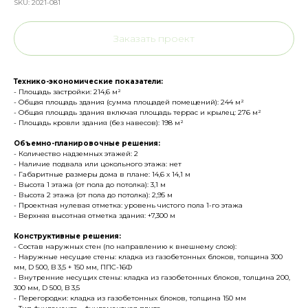
SKU:
2021-081
Заказать проект
Технико-экономические показатели:
- Площадь застройки: 214,6 м²
- Общая площадь здания (сумма площадей помещений): 244 м²
- Общая площадь здания включая площадь террас и крылец: 276 м²
- Площадь кровли здания (без навесов): 198 м²
Объемно-планировочные решения:
- Количество надземных этажей: 2
- Наличие подвала или цокольного этажа: нет
- Габаритные размеры дома в плане: 14,6 х 14,1 м
- Высота 1 этажа (от пола до потолка): 3,1 м
- Высота 2 этажа (от пола до потолка): 2,95 м
- Проектная нулевая отметка: уровень чистого пола 1-го этажа
- Верхняя высотная отметка здания: +7,300 м
Конструктивные решения:
- Состав наружных стен (по направлению к внешнему слою):
- Наружные несущие стены: кладка из газобетонных блоков, толщина 300
мм, D 500, B 3,5 + 150 мм, ППС-16Ф
- Внутренние несущих стены: кладка из газобетонных блоков, толщина 200,
300 мм, D 500, B 3,5
- Перегородки: кладка из газобетонных блоков, толщина 150 мм