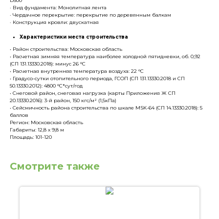
D500
· Вид фундамента: Монолитная лента
· Чердачное перекрытие: перекрытие по деревянным балкам
· Конструкция кровли: двускатная
Характеристики места строительства
• Район строительства: Московская область
• Расчетная зимняя температура наиболее холодной пятидневки, об. 0,92
(СП 131.13330.2018): минус 26 °С
• Расчетная внутренняя температура воздуха: 22 °С
• Градусо-сутки отопительного периода, ГСОП (СП 131.13330.2018 и СП
50.13330.2012): 4800 °С*сут/год
• Снеговой район, снеговая нагрузка (карты Приложения Ж СП
20.13330.2016): 3-й район, 150 кгс/м² (1,5кПа)
• Сейсмичность района строительства по шкале MSK-64 (СП 14.13330.2018): 5
баллов
Регион: Московская область
Габариты: 12,8 х 9,8 м
Площадь: 101-120
Смотрите также