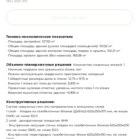
SKU:
2021-201
Заказать проект
Технико-экономические показатели
· Площадь застройки: 127,55 м²
· Общая площадь здания (сумма площадей помещений): 101,55 м²
· Общая площадь здания включая площадь террас и крылец: 102,31 м²
· Площадь кровли здания (без навесов): 183,08 м²
Объемно-планировочные решения
· Количество наземных этажей: 1
· Наличие подвала или цокольного этажа: нет
· Режим эксплуатации чердачного пространства: холодный
· Габаритные размеры дома в плане: 12,75 х 9,75 м
· Высота 1 этажа (от пола до потолка): 3,000 м
· Проектная нулевая отметка: уровень чистого пола 1-го этажа
· Верхняя высотная отметка здания: +5,905 м
Конструктивные решения:
Состав наружных стен (по направлению к внешнему слою):
1 слой - Кладка из газобетонных блоков (ДхВхШ) 625х250х375 мм, не выше
D400, не ниже В2.0
2 слой - декоративное покрытие АМК
· Внутренние несущие стены: кладка из газобетонных блоков 625x250x200
мм, не ниже D500, не ниже В2.5
· Внутренние перегородки: газобетонные блоки 625x250x150 мм, не ниже