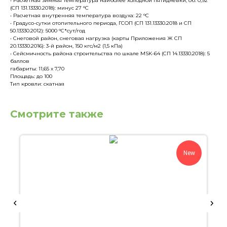
• Расчетная зимняя температура наиболее холодной пятидневки, об. 0,92
(СП 131.13330.2018): минус 27 °С
• Расчетная внутренняя температура воздуха: 22 °С
• Градусо-сутки отопительного периода, ГСОП (СП 131.13330.2018 и СП
50.13330.2012): 5000 °С*сут/год
• Снеговой район, снеговая нагрузка (карты Приложения Ж СП
20.13330.2016): 3-й район, 150 кгс/м2 (1,5 кПа)
• Сейсмичность района строительства по шкале MSK-64 (СП 14.13330.2018): 5
баллов
габариты: 11,65 х 7,70
Площадь: до 100
Тип кровли: скатная
Смотрите также
New