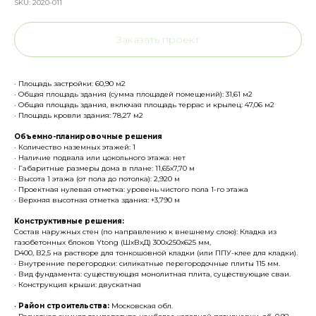
SKU:
2020-011
Заказать проект
· Площадь застройки: 60,90 м2
· Общая площадь здания (сумма площадей помещений): 31,61 м2
· Общая площадь здания, включая площадь террас и крылец: 47,06 м2
· Площадь кровли здания: 78,27 м2
Объемно-планировочные решения
· Количество наземных этажей: 1
· Наличие подвала или цокольного этажа: нет
· Габаритные размеры дома в плане: 11,65х7,70 м
· Высота 1 этажа (от пола до потолка): 2,920 м
· Проектная нулевая отметка: уровень чистого пола 1-го этажа
· Верхняя высотная отметка здания: +3,790 м
Конструктивные решения:
Состав наружных стен (по направлению к внешнему слою): Кладка из
газобетонных блоков Ytong (ШхВхД) 300х250х625 мм,
D400, В2,5 на растворе для тонкошовной кладки (или ППУ-клее для кладки).
· Внутренние перегородки: силикатные перегородочные плиты 115 мм.
· Вид фундамента: существующая монолитная плита, существующие сваи.
· Конструкция крыши: двускатная
•
Район строительства:
Московская обл.