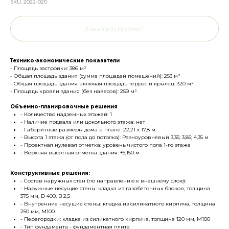
SKU:
2022-020
Заказать проект
Технико-экономические показатели
- Площадь застройки: 386 м²
- Общая площадь здания (сумма площадей помещений): 253 м²
- Общая площадь здания включая площадь террас и крылец: 320 м²
- Площадь кровли здания (без навесов): 259 м²
Объемно-планировочные решения
- Количество надземных этажей: 1
- Наличие подвала или цокольного этажа: нет
- Габаритные размеры дома в плане: 22,21 х 17,8 м
- Высота 1 этажа (от пола до потолка): Разноуровневый 3,35; 3,85; 4,35 м
- Проектная нулевая отметка: уровень чистого пола 1-го этажа
- Верхняя высотная отметка здания: +5,150 м
Конструктивные решения:
- Состав наружных стен (по направлению к внешнему слою):
- Наружные несущие стены: кладка из газобетонных блоков, толщина
375 мм, D 400, B 2,5
- Внутренние несущие стены: кладка из силикатного кирпича, толщина
250 мм, М100
- Перегородки: кладка из силикатного кирпича, толщина 120 мм, М100
- Тип фундамента - фундаментная плита