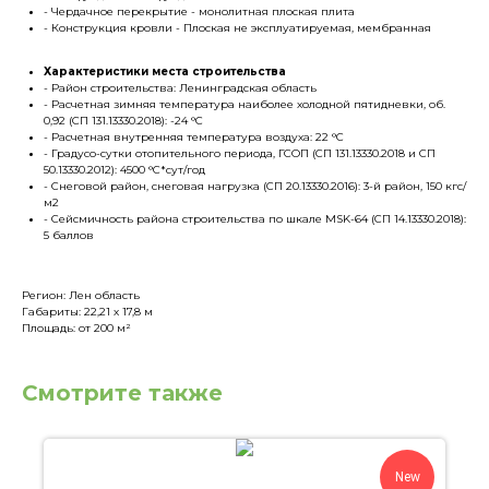
- Чердачное перекрытие - монолитная плоская плита
- Конструкция кровли - Плоская не эксплуатируемая, мембранная
Характеристики места строительства
- Район строительства: Ленинградская область
- Расчетная зимняя температура наиболее холодной пятидневки, об.
0,92 (СП 131.13330.2018): -24 °С
- Расчетная внутренняя температура воздуха: 22 °С
- Градусо-сутки отопительного периода, ГСОП (СП 131.13330.2018 и СП
50.13330.2012): 4500 °С*сут/год
- Снеговой район, снеговая нагрузка (СП 20.13330.2016): 3-й район, 150 кгс/
м2
- Сейсмичность района строительства по шкале MSK-64 (СП 14.13330.2018):
5 баллов
Регион: Лен область
Габариты: 22,21 х 17,8 м
Площадь: от 200 м²
Смотрите также
New