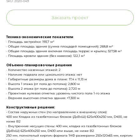
SKU:
2020-049
Заказать проект
Технико-экономические показатели
· Площадь застройки: 193,7 м²
· Общая площадь здания (сумма площадей помещений): 268,8 м²
· Общая площадь здания включая площадь террас и крылец: 327,58 м²
· Площадь кровли здания (без навесов): 122,1 м²
Объемно-планировочные решения
· Количество наземных этажей: 2
· Наличие подвала или цокольного этажа: нет
· Габаритные размеры дома в плане: 17,4 х 11,13 м
· Высота 1 этажа (от пола до потолка): 2,800 м
· Высота 2 этажа (от пола до потолка): 2,720 м
· Проектная нулевая отметка: уровень чистого пола 1-го этажа
· Верхняя высотная отметка здания: +7,300 м
Конструктивные решения:
• Состав наружных стен (по направлению к внешнему слою):
400 мм Кладка из газобетонных блоков (ДхВхШ) 625х400х250 мм, D400, не
ниже В2
· Внутренние несущих стены: 400 мм, кладка из газобетонных блоков
(ДхВхШ) 625х400х250 мм, D400 или выше, не ниже В2
250 мм, полнотелый кирпич формата 1НФ размерами 250х120х65 мм, кирпич