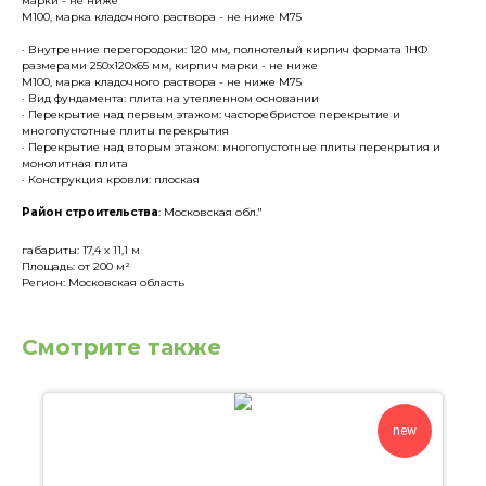
марки - не ниже
М100, марка кладочного раствора - не ниже М75
· Внутренние перегородоки: 120 мм, полнотелый кирпич формата 1НФ
размерами 250х120х65 мм, кирпич марки - не ниже
М100, марка кладочного раствора - не ниже М75
· Вид фундамента: плита на утепленном основании
· Перекрытие над первым этажом: часторебристое перекрытие и
многопустотные плиты перекрытия
· Перекрытие над вторым этажом: многопустотные плиты перекрытия и
монолитная плита
· Конструкция кровли: плоская
Район строительства
: Московская обл."
габариты: 17,4 х 11,1 м
Площадь: от 200 м²
Регион: Московская область
Смотрите также
new