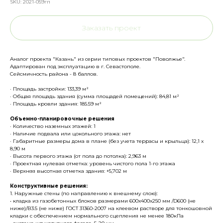
SKU:
2021-059гп
Заказать проект
Аналог проекта "Казань" из серии типовых проектов "Поволжье".
Адаптирован под эксплуатацию в г. Севастополе.
Сейсмичность района - 8 баллов.
· Площадь застройки: 133,39 м²
· Общая площадь здания (сумма площадей помещений): 84,81 м²
· Площадь кровли здания: 185.59 м²
Объемно-планировочные решения
· Количество наземных этажей: 1
· Наличие подвала или цокольного этажа: нет
· Габаритные размеры дома в плане (без учета террасы и крыльца): 12,1 х
8,90 м
· Высота первого этажа (от пола до потолка): 2,963 м
· Проектная нулевая отметка: уровень чистого пола 1-го этажа
· Верхняя высотная отметка здания: +5,702 м
Конструктивные решения:
1. Наружные стены (по направлению к внешнему слою):
• кладка из газобетонных блоков размерами 600х400х250 мм /D600 (не
ниже)/В3.5 (не ниже) ГОСТ 31360-2007 на клеевом растворе для тонкошовной
кладки с обеспечением нормального сцепления не менее 180кПа