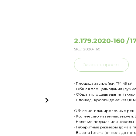
2.179.2020-160 /1
SKU:
2020-160
Заказать проект
· Площадь застройки: 174,49 м²
· Общая площадь здания (сумма
· Общая площадь здания (включ
· Площадь кровли дома: 250,16 м
Объемно-планировочные реш
· Количество наземных этажей: 
· Наличие подвала или цокольно
· Габаритные размеры дома в пла
· Высота 1 этажа (от пола до потол