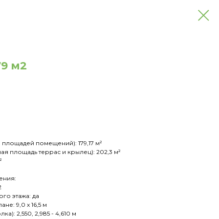
79 м2
 площадей помещений): 179,17 м²
ая площадь террас и крылец): 202,3 м²
²
ения:
2
го этажа: да
не: 9,0 х 16,5 м
ка): 2,550, 2,985 - 4,610 м