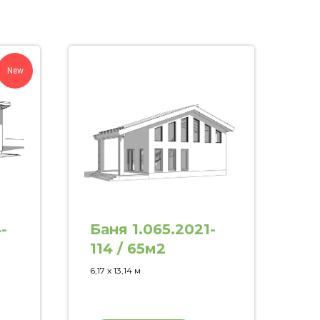
New
-
Баня 1.065.2021-
114 / 65м2
6,17 х 13,14 м