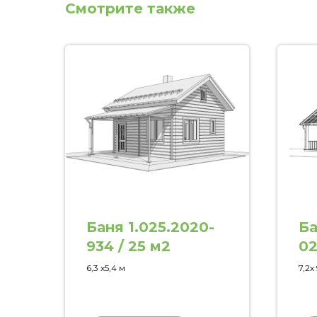
Смотрите также
Баня 1.025.2020-
Ба
934 / 25 м2
02
6,3 х5,4 м
7,2х