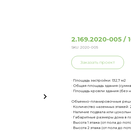
2.169.2020-005 / 
SKU:
2020-005
Заказать проект
· Площадь застройки: 132,7 м2
· Общая площадь здания (сумма
· Площадь кровли здания (без на
Объемно-планировочные реш
· Количество наземных этажей: 
· Наличие подвала или цокольно
· Габаритные размеры дома в план
· Высота 1 этажа (от пола до пото
· Высота 2 этажа (от пола до пот