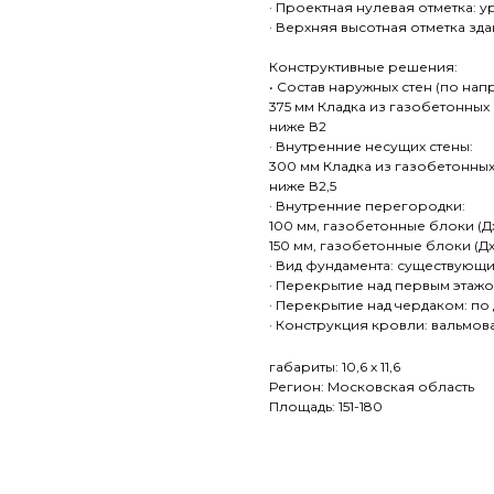
· Проектная нулевая отметка: у
· Верхняя высотная отметка здан
Конструктивные решения:
• Состав наружных стен (по на
375 мм Кладка из газобетонных
ниже В2
· Внутренние несущих стены:
300 мм Кладка из газобетонных
ниже В2,5
· Внутренние перегородки:
100 мм, газобетонные блоки (Д
150 мм, газобетонные блоки (Д
· Вид фундамента: существующ
· Перекрытие над первым этажо
· Перекрытие над чердаком: п
· Конструкция кровли: вальмов
габариты: 10,6 х 11,6
Регион: Московская область
Площадь: 151-180