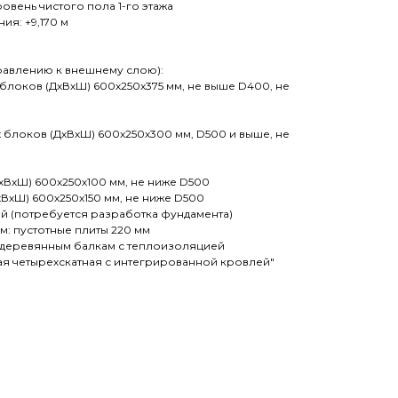
ровень чистого пола 1-го этажа
ия: +9,170 м
правлению к внешнему слою):
 блоков (ДхВхШ) 600х250х375 мм, не выше D400, не
 блоков (ДхВхШ) 600х250х300 мм, D500 и выше, не
хВхШ) 600х250х100 мм, не ниже D500
хВхШ) 600х250х150 мм, не ниже D500
ий (потребуется разработка фундамента)
м: пустотные плиты 220 мм
о деревянным балкам с теплоизоляцией
ая четырехскатная с интегрированной кровлей"