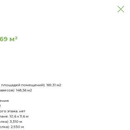
169 м²
 площадей помещений): 169,31 м2
весов): 148,56 м2
ения
2
го этажа: нет
е: 10,6 х 11,6 м
лка): 3,310 м
олка): 2,930 м