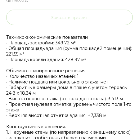
SKU:
2022-136
Заказать проект
Технико-экономические показатели
· Площадь застройки: 349.72 м²
· Общая площадь здания (сумма площадей помещений):
221.55 м²
· Площадь кровли здания: 428.97 м²
Объемно-планировочные решения
· Количество наземных этажей: 1
· Наличие подвала или цокольного этажа: нет
· Габаритные размеры дома в плане с учетом террасы:
24.8 х 18.34 м
· Высота первого этажа (от пола до потолка): 3.413 м
· Проектная нулевая отметка: уровень чистого пола 1-го
этажа
· Верхняя высотная отметка здания: +7,338 м
Конструктивные решения:
1. Наружные стены (по направлению к внешнему слою):
• кладка из газобетонных блоков размерами