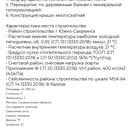
5. Перекрытие: по деревянным балкам с минеральной
теплоизоляцией
6. Конструкция крыши: многоскатная
Характеристики места строительства
• Район строительства: г Южно-Сахалинск
• Расчетная зимняя температура наиболее холодной
пятидневки, об. 0,92 (СП 131.13330.2018): минус 21 °С
• Расчетная внутренняя температура воздуха: 21 °С
• Градусо-сутки отопительного периода, ГСОП (СП
131.13330.2018 и СП 50.13330.2012): 5516 °С*сут/год
• Снеговой район, снеговая нагрузка (карты
Приложения Ж СП 20.13330.2016): VIII район, 400 кгс/м2
(4,0кПа)
• Сейсмичность района строительства по шкале MSK-64
(СП 14.13330.2018): 8 баллов.
Площадь: от 200 м²
Спальни: 3
Этажность: 1
Регион: Сахалинская область
Тип кровли: скатная
Сейсмика: есть
Серия: готовые
Длина: 17
Ширина: 21