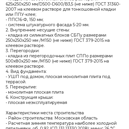
625х250х250 мм/D500-D600/В3,5 (не ниже) ГОСТ 31360-
2007 на клеевом растворе для тонкошовной кладки
или ППУ-клее;
• ППС16-Ф, 150 мм;
• система штукатурного фасада 5-20 мм.
2. Внутренние несущие стены:
• кладка из силикатных блоков СБПу размерами
250х250х250 мм /М150 (не ниже) ГОСТ 379-2015 на
клеевом растворе.
3. Перегородки:
• кладка из перегородочных плит СППо размерами
500х80х250 мм /М150 (не ниже) ГОСТ 379-2015 на
клеевом растворе.
4. Вид фундамента:
• УШП под домом, плоская монолитная плита под
террасой.
5. Перекрытие:
• монолитная плоская плита
6. Конструкция крыши:
• плоская неэксплуатируемая
Характеристики места строительства
• Район строительства: Московская область
• Расчетная зимняя температура наиболее холодной
пятидневки, об. 0,92 (СП 131.13330.2018): минус 26 °С