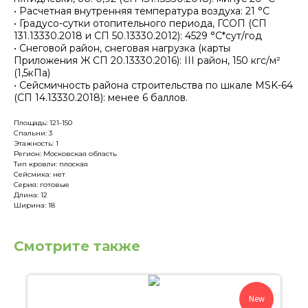
• Расчетная внутренняя температура воздуха: 21 °С
• Градусо-сутки отопительного периода, ГСОП (СП
131.13330.2018 и СП 50.13330.2012): 4529 °С*сут/год
• Снеговой район, снеговая нагрузка (карты
Приложения Ж СП 20.13330.2016): III район, 150 кгс/м²
(1,5кПа)
• Сейсмичность района строительства по шкале MSK-64
(СП 14.13330.2018): менее 6 баллов.
Площадь: 121-150
Спальни: 3
Этажность: 1
Регион: Московская область
Тип кровли: плоская
Сейсмика: нет
Серия: готовые
Длина: 12
Ширина: 18
Смотрите также
New