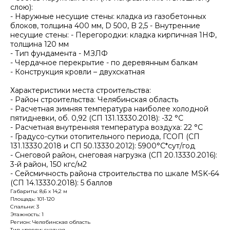
слою):
- Наружные несущие стены: кладка из газобетонных
блоков, толщина 400 мм, D 500, B 2,5 - Внутренние
несущие стены: - Перегородки: кладка кирпичная 1НФ,
толщина 120 мм
- Тип фундамента - МЗЛФ
- Чердачное перекрытие - по деревянным балкам
- Конструкция кровли – двухскатная
Характеристики места строительства:
- Район строительства: Челябинская область
- Расчетная зимняя температура наиболее холодной
пятидневки, об. 0,92 (СП 131.13330.2018): -32 °С
- Расчетная внутренняя температура воздуха: 22 °С
- Градусо-сутки отопительного периода, ГСОП (СП
131.13330.2018 и СП 50.13330.2012): 5900°С*сут/год
- Снеговой район, снеговая нагрузка (СП 20.13330.2016):
3-й район, 150 кгс/м2
- Сейсмичность района строительства по шкале MSK-64
(СП 14.13330.2018): 5 баллов
Габариты: 8,6 х 14,2 м
Площадь: 101-120
Спальни: 3
Этажность: 1
Регион: Челябинская область
Тип кровли: скатная