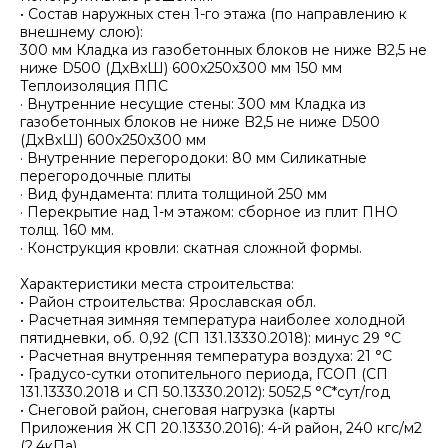
• Состав наружных стен 1-го этажа (по направлению к
внешнему слою):
300 мм Кладка из газобетонных блоков не ниже B2,5 не
ниже D500 (ДхВхШ) 600х250х300 мм 150 мм
Теплоизоляция ППС
· Внутренние несущие стены: 300 мм Кладка из
газобетонных блоков не ниже B2,5 не ниже D500
(ДхВхШ) 600х250х300 мм
· Внутренние перегородоки: 80 мм Силикатные
перегородочные плиты
· Вид фундамента: плита толщиной 250 мм
· Перекрытие над 1-м этажом: сборное из плит ПНО
толщ. 160 мм.
· Конструкция кровли: скатная сложной формы.
Характеристики места строительства:
• Район строительства: Ярославская обл.
• Расчетная зимняя температура наиболее холодной
пятидневки, об. 0,92 (СП 131.13330.2018): минус 29 °С
• Расчетная внутренняя температура воздуха: 21 °С
• Градусо-сутки отопительного периода, ГСОП (СП
131.13330.2018 и СП 50.13330.2012): 5052,5 °С*сут/год
• Снеговой район, снеговая нагрузка (карты
Приложения Ж СП 20.13330.2016): 4-й район, 240 кгс/м2
(2,4кПа)