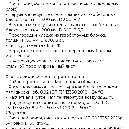
- Состав наружных стен (по направлению к внешнему
слою):
- Наружные несущие стены: кладка из газобетонных
блоков, толщина 300 мм, D 300, B 2
- Внутренние несущих стены: кладка из газобетонных
блоков, толщина 200 мм, D 600, B 3,5
- Перегородки: кладка из газобетонных блоков,
толщина 150 мм, D 600, B 3,5
- Тип фундамента - МЗЛФ
- Чердачное перекрытие - по деревянным балкам,
утепленное
- Конструкция кровли - односкатная, покрытие -
стальной профилированный лист
Характеристики места строительства:
- Район строительства: Московская область
- Расчетная зимняя температура наиболее холодной
пятидневки, об. 0,92 (СП 131.13330.2018): -24 °С
- Расчетная внутренняя температура воздуха: 22 °С
- Градусо-сутки отопительного периода, ГСОП (СП
131.13330.2018 и СП 50.13330.2012): 4500 °
С*сут/год
- Снеговой район, снеговая нагрузка (СП 20.13330.2016):
3-й район, 150 кгс/м2
- Сейсмичность района строительства по шкале MSK-64