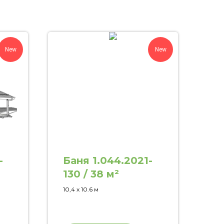
New
New
-
Баня 1.044.2021-
130 / 38 м²
10,4 х 10.6 м