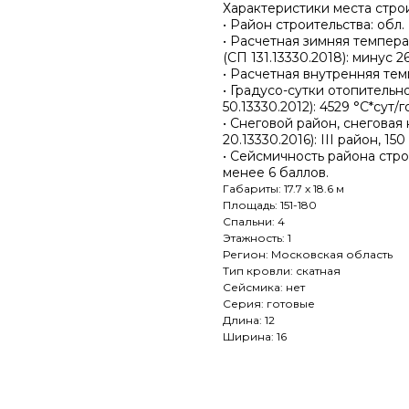
Характеристики места стро
• Район строительства: обл
• Расчетная зимняя темпера
(СП 131.13330.2018): минус 2
• Расчетная внутренняя тем
• Градусо-сутки отопительн
50.13330.2012): 4529 °С*сут/г
• Снеговой район, снегова
20.13330.2016): III район, 150
• Сейсмичность района стро
менее 6 баллов.
Габариты: 17.7 х 18.6 м
Площадь: 151-180
Спальни: 4
Этажность: 1
Регион: Московская область
Тип кровли: скатная
Сейсмика: нет
Серия: готовые
Длина: 12
Ширина: 16