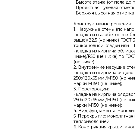
· Высота этажа (от пола до п
· Проектная нулевая отметка
· Верхняя высотная отметка 
Конструктивные решения:
1. Наружные стены (по нап
• кладка из газобетонных б
выше)/В2,5 (не ниже) ГОСТ 
тонкошовной кладки или П
• кладка из кирпича облицо
ниже)/F50 (не ниже) по ГОС
(не ниже).
2. Внутренние несущие сте
• кладка из кирпича рядов
250х120х65 мм /М150 (не ни
марки М150 (не ниже);
3. Перегородки:
• кладка из кирпича рядов
250х120х65 мм /М150 (не ни
марки М150 (не ниже);
4. Вид фундамента: моноли
5. Перекрытие: монолитная
теплоизоляцией
6. Конструкция крыши: мно