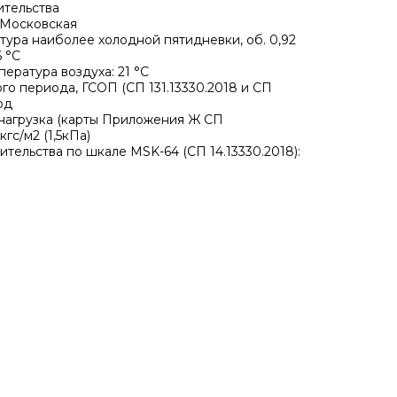
ительства
. Московская
тура наиболее холодной пятидневки, об. 0,92
6 °С
пература воздуха: 21 °С
ого периода, ГСОП (СП 131.13330.2018 и СП
од
я нагрузка (карты Приложения Ж СП
 кгс/м2 (1,5кПа)
ительства по шкале MSK-64 (СП 14.13330.2018):