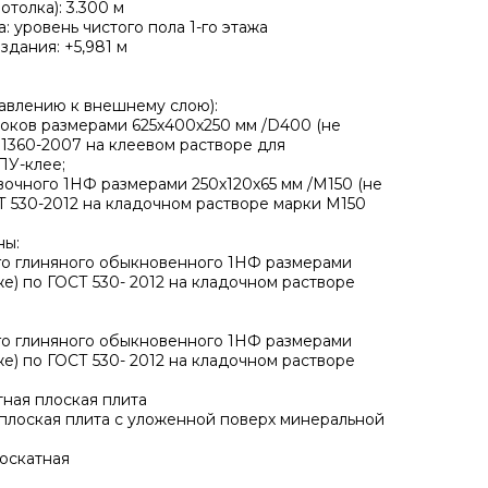
отолка): 3.300 м
: уровень чистого пола 1-го этажа
здания: +5,981 м
равлению к внешнему слою):
локов размерами 625х400х250 мм /D400 (не
31360-2007 на клеевом растворе для
ПУ-клее;
вочного 1НФ размерами 250х120х65 мм /М150 (не
Т 530-2012 на кладочном растворе марки М150
ны:
ого глиняного обыкновенного 1НФ размерами
же) по ГОСТ 530- 2012 на кладочном растворе
ого глиняного обыкновенного 1НФ размерами
же) по ГОСТ 530- 2012 на кладочном растворе
тная плоская плита
 плоская плита с уложенной поверх минеральной
госкатная