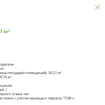
61 м²
казатели
 м²
мма площадей помещений): 161.21 м²
5.74 м²
ешения
й: 1
льного этажа: нет
 плане с учетом крыльца и террасы: 17.68 х